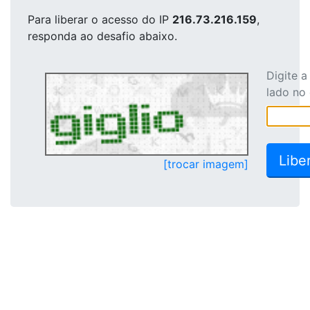
Para liberar o acesso
do IP
216.73.216.159
,
responda ao desafio abaixo.
Digite 
lado no
[trocar imagem]